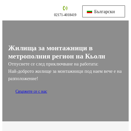
Към
Български
съдържанието
02171-4018419
Жилища за монтажници в
метрополния регион на Кьолн
Отпуснете се след приключване на работата:
Най-доброто жилище за монтажници под наем вече е на
разположение!
Свържете се с нас