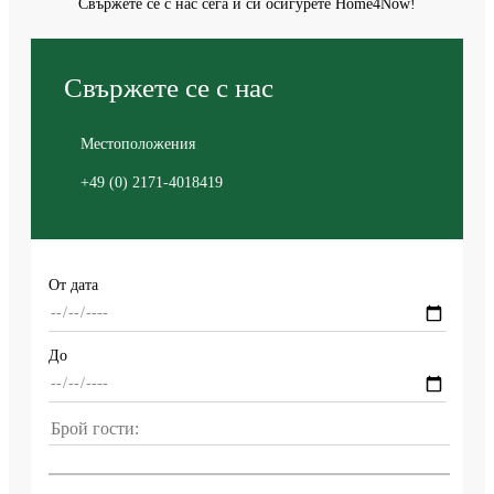
Свържете се с нас сега и си осигурете Home4Now!
Свържете се с нас
Местоположения
+49 (0) 2171-4018419
От дата
До