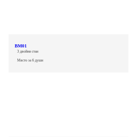
BM01
3 двойни стаи
Място за 6 души