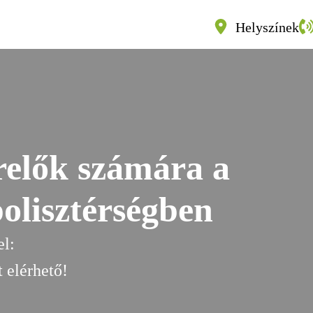
Helyszínek
relők számára a
olisztérségben
el:
t elérhető!