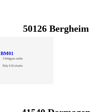
50126 Bergheim
BM01
3 kétágyas szoba
Hely 6 fő részére