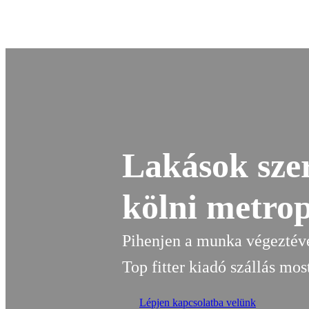
Ugrás
a
tartalomhoz
Lakások sze
kölni metrop
Pihenjen a munka végeztév
Top fitter kiadó szállás mos
Lépjen kapcsolatba velünk