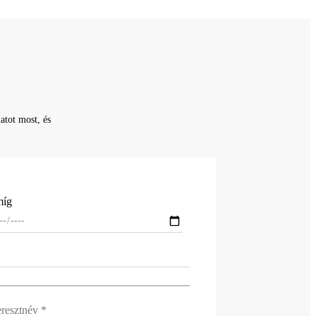
atot most, és
íg